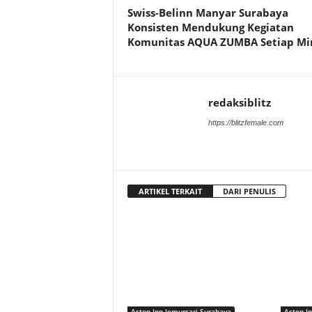
Swiss-Belinn Manyar Surabaya
Konsisten Mendukung Kegiatan
Komunitas AQUA ZUMBA Setiap Mi
redaksiblitz
https://blitzfemale.com
ARTIKEL TERKAIT
DARI PENULIS
Aston Inn Jemursari Surabaya
Aston I