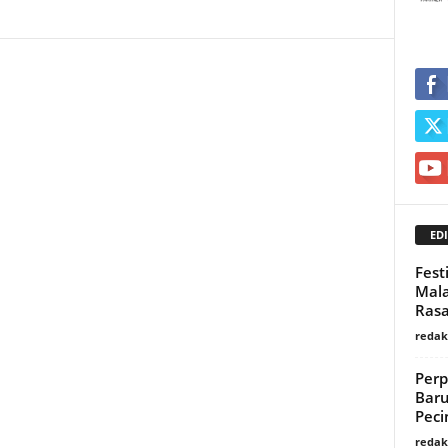
EDI
Fest
Mala
Rasa
redaks
Perp
Baru
Peci
redaks