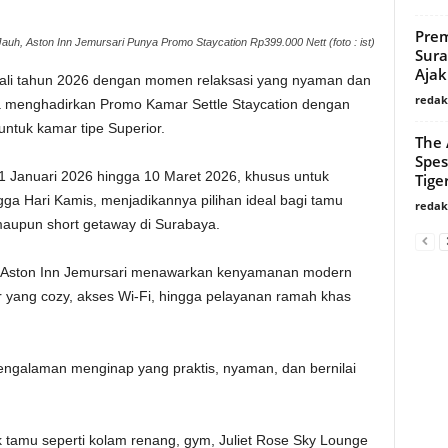
Prem
auh, Aston Inn Jemursari Punya Promo Staycation Rp399.000 Nett (foto : ist)
Sura
Ajak
li tahun 2026 dengan momen relaksasi yang nyaman dan
redaks
ya menghadirkan Promo Kamar Settle Staycation dengan
ntuk kamar tipe Superior.
The 
Spes
i 1 Januari 2026 hingga 10 Maret 2026, khusus untuk
Tige
ga Hari Kamis, menjadikannya pilihan ideal bagi tamu
redaks
 maupun short getaway di Surabaya.
ri, Aston Inn Jemursari menawarkan kenyamanan modern
ar yang cozy, akses Wi-Fi, hingga pelayanan ramah khas
engalaman menginap yang praktis, nyaman, dan bernilai
uk tamu seperti kolam renang, gym, Juliet Rose Sky Lounge