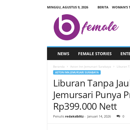
MINGGU, AGUSTUS 9, 2026
BERITA
WOMAN’S 
B
L
I
T
Z
F
E
NEWS
FEMALE STORIES
ENT
M
A
Beranda
Aston Inn Jemursari Surabaya
Liburan T
L
ASTON INN JEMURSARI SURABAYA
E
Liburan Tanpa Jau
.
C
Jemursari Punya P
O
M
Rp399.000 Nett
Penulis
redaksiblitz
-
Januari 14, 2026
0