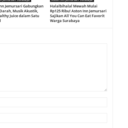
Inn Jemursari Gabungkan
Halalbihalal Mewah Mulai
Darah, Musik Akustik,
Rp125 Ribu! Aston Inn Jemursari
lthy Juice dalam Satu
Sajikan All You Can Eat Favorit
l
Warga Surabaya