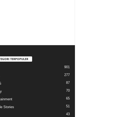
TEGORI TERPOPULER
901
277
87
S
70
y
65
tainment
51
e Stories
43