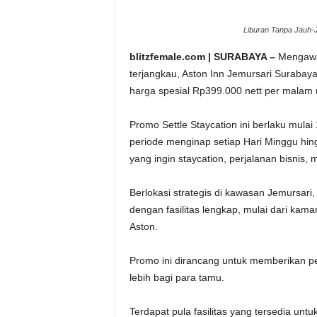
Liburan Tanpa Jauh-J
blitzfemale.com | SURABAYA –
Mengawa
terjangkau, Aston Inn Jemursari Suraba
harga spesial Rp399.000 nett per malam u
Promo Settle Staycation ini berlaku mula
periode menginap setiap Hari Minggu hing
yang ingin staycation, perjalanan bisnis,
Berlokasi strategis di kawasan Jemursa
dengan fasilitas lengkap, mulai dari kam
Aston.
Promo ini dirancang untuk memberikan p
lebih bagi para tamu.
Terdapat pula fasilitas yang tersedia unt