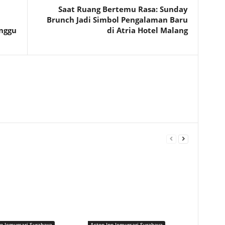
Saat Ruang Bertemu Rasa: Sunday
Brunch Jadi Simbol Pengalaman Baru
nggu
di Atria Hotel Malang
nn Jemursari Surabaya
Aston Inn Jemursari Surabaya