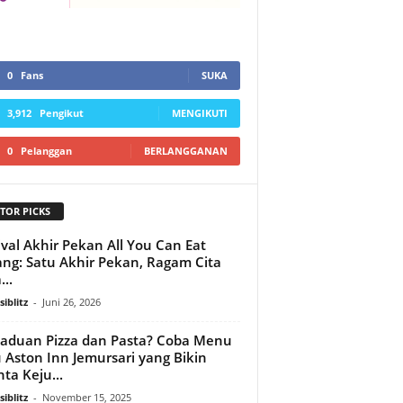
0
Fans
SUKA
3,912
Pengikut
MENGIKUTI
0
Pelanggan
BERLANGGANAN
TOR PICKS
ival Akhir Pekan All You Can Eat
ng: Satu Akhir Pekan, Ragam Cita
...
iblitz
-
Juni 26, 2026
aduan Pizza dan Pasta? Coba Menu
 Aston Inn Jemursari yang Bikin
nta Keju...
iblitz
-
November 15, 2025