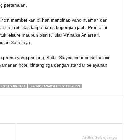
ang pertemuan.
mi ingin memberikan pilihan menginap yang nyaman dan
at dari rutinitas tanpa harus bepergian jauh. Promo ini
uk leisure maupun bisnis,” ujar Vinnaike Anjarsari,
ursari Surabaya.
 promo yang panjang, Settle Staycation menjadi solusi
nyamanan hotel bintang tiga dengan standar pelayanan
HOTEL SURABAYA
PROMO KAMAR SETTLE STAYCATION
Artikel Selanjutnya