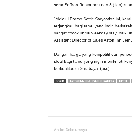
serta Saffron Restaurant dan 3 (tiga) ru
“Melalui Promo Settle Staycation ini, ka
terjangkau bagi tamu yang ingin beristirah
sangat cocok untuk weekday stay, baik unt
Assistant Director of Sales Aston Inn Jem
Dengan harga yang kompetitif dan periode
ideal bagi tamu yang ingin menikmati ke
berkualitas di Surabaya. (acs)
TOPIK
ASTON INN JEMURSARI SURABAYA
HOTEL
Artikel Sebelumnya