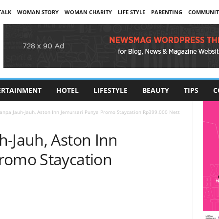
TALK
WOMAN STORY
WOMAN CHARITY
LIFE STYLE
PARENTING
COMMUNIT
ERTAINMENT
HOTEL
LIFESTYLE
BEAUTY
TIPS
C
anpa Jauh-Jauh, Aston Inn Jemursari Punya Promo Staycation Rp399.000 Nett
h-Jauh, Aston Inn
romo Staycation