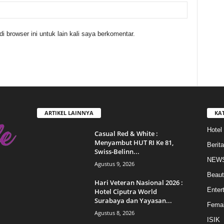
 browser ini untuk lain kali saya berkomentar.
ARTIKEL LAINNYA
KA
Hotel
Casual Red & White :
Menyambut HUT RI Ke 81,
Berita
Swiss-Belinn...
NEW
Agustus 9, 2026
Beaut
Hari Veteran Nasional 2026 :
Enter
Hotel Ciputra World
Surabaya dan Yayasan...
Femal
Agustus 8, 2026
ISIK