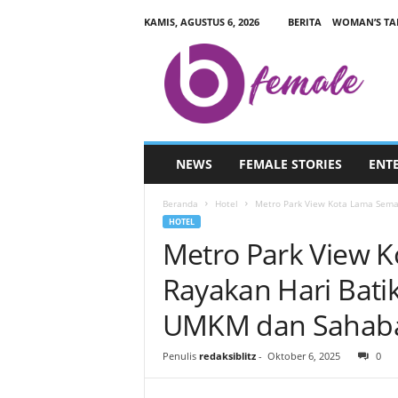
KAMIS, AGUSTUS 6, 2026
BERITA
WOMAN’S TA
B
L
I
T
Z
F
E
NEWS
FEMALE STORIES
ENT
M
A
Beranda
Hotel
Metro Park View Kota Lama Sema
L
HOTEL
E
Metro Park View 
.
C
Rayakan Hari Bati
O
M
UMKM dan Sahabat
Penulis
redaksiblitz
-
Oktober 6, 2025
0