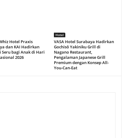
Hotel
Whiz Hotel Praxis
VASA Hotel Surabaya Hadirkan
ya dan KAI Hadirkan
Gochisō Yakiniku Grill di
 Seru bagi Anak di Hari
Nagano Restaurant,
asional 2026
Pengalaman Japanese Grill
Premium dengan Konsep All-
You-Can-Eat