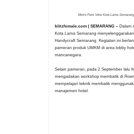
Metro Park View Kota Lama Semarang R
blitzfemale.com | SEMARANG –
Dalam r
Kota Lama Semarang menyelenggarakan ra
Handycraft Semarang. Kegiatan ini berl
pameran produk UMKM di area lobby hote
mancanegara.
Selain pameran, pada 2 September lalu M
mengadakan workshop membatik di Roemah
mempelajari teknik membatik menggunakan
manajemen hotel.