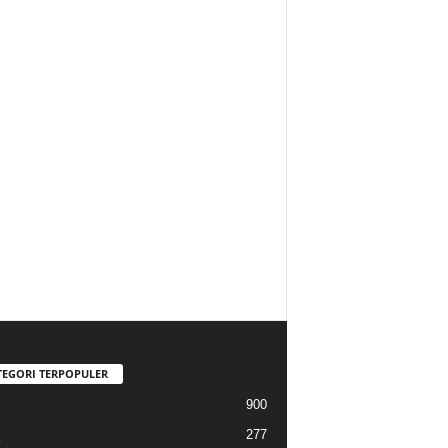
TEGORI TERPOPULER
900
277