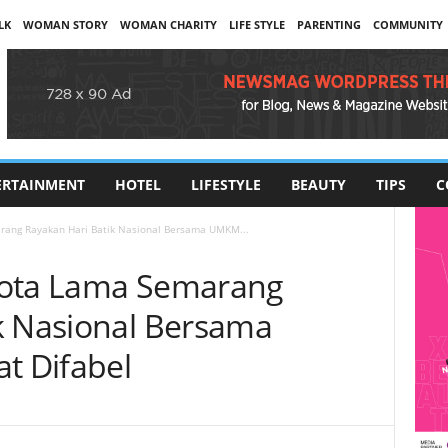
LK
WOMAN STORY
WOMAN CHARITY
LIFE STYLE
PARENTING
COMMUNITY
ERTAINMENT
HOTEL
LIFESTYLE
BEAUTY
TIPS
C
rang Rayakan Hari Batik Nasional Bersama UMKM...
Kota Lama Semarang
k Nasional Bersama
 Difabel