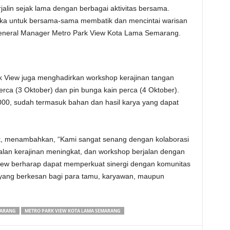
jalin sejak lama dengan berbagai aktivitas bersama.
reka untuk bersama-sama membatik dan mencintai warisan
 General Manager Metro Park View Kota Lama Semarang.
k View juga menghadirkan workshop kerajinan tangan
rca (3 Oktober) dan pin bunga kain perca (4 Oktober).
000, sudah termasuk bahan dan hasil karya yang dapat
ft, menambahkan, “Kami sangat senang dengan kolaborasi
jualan kerajinan meningkat, dan workshop berjalan dengan
k View berharap dapat memperkuat sinergi dengan komunitas
yang berkesan bagi para tamu, karyawan, maupun
MARANG
METRO PARK VIEW KOTA LAMA SEMARANG