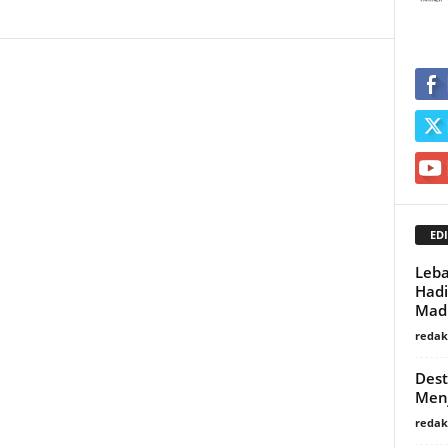
EDI
Leba
Hadi
Mad
redaks
Dest
Menj
redaks