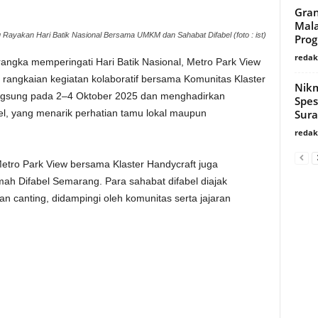
Gran
Mala
ayakan Hari Batik Nasional Bersama UMKM dan Sahabat Difabel (foto : ist)
Pro
redaks
angka memperingati Hari Batik Nasional, Metro Park View
ngkaian kegiatan kolaboratif bersama Komunitas Klaster
Nik
angsung pada 2–4 Oktober 2025 dan menghadirkan
Spes
Sur
l, yang menarik perhatian tamu lokal maupun
redaks
etro Park View bersama Klaster Handycraft juga
 Difabel Semarang. Para sahabat difabel diajak
 canting, didampingi oleh komunitas serta jajaran