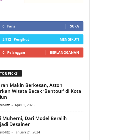
0
Fans
SUKA
3,912
Pengikut
MENGIKUTI
0
Pelanggan
BERLANGGANAN
TOR PICKS
ran Makin Berkesan, Aston
rkan Wisata Becak ‘Bentour’ di Kota
iun
iblitz
-
April 1, 2025
i Muherni, Dari Model Beralih
adi Desainer
iblitz
-
Januari 21, 2024