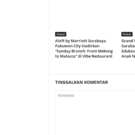
Hotel
Hotel
Aloft by Marriott Surabaya
Grand 
Pakuwon City Hadirkan
Suraba
“Sunday Brunch: From Mekong
Edukasi
to Malacca” di Vibe Restaurant
Anak N
TINGGALKAN KOMENTAR