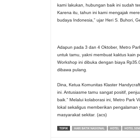
kami lakukan, hubungan baik ini sudah ter
Karena itu, tahun ini kami mengajak me
budaya Indonesia,” ujar Heri S. Buhori,
Adapun pada 3 dan 4 Oktober, Metro Par
untuk tamu, yakni membuat kaktus kain pe
Workshop ini dibuka dengan biaya Rp35.
dibawa pulang.
Dina, Ketua Komunitas Klaster Handycra
ini. Antusiasme tamu sangat positif, pen
baik.” Melalui kolaborasi ini, Metro Par
lokal sekaligus memberikan pengalaman 
masyarakat sekitar. (acs)
TOPIK
HARI BATIK NASIONAL
HOTEL
HOTEL SE