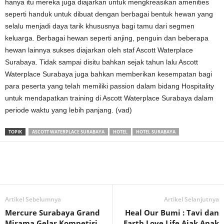
hanya itu mereka juga diajarkan untuk mengkreasikan amenities
seperti handuk untuk dibuat dengan berbagai bentuk hewan yang
selalu menjadi daya tarik khususnya bagi tamu dari segmen
keluarga. Berbagai hewan seperti anjing, penguin dan beberapa
hewan lainnya sukses diajarkan oleh staf Ascott Waterplace
Surabaya. Tidak sampai disitu bahkan sejak tahun lalu Ascott
Waterplace Surabaya juga bahkan memberikan kesempatan bagi
para peserta yang telah memiliki passion dalam bidang Hospitality
untuk mendapatkan training di Ascott Waterplace Surabaya dalam
periode waktu yang lebih panjang. (vad)
TOPIK
ASCOTT WATERPLACE SURABAYA
HOTEL
HOTEL SURABAYA
Artikel Sebelumnya
Artikel Selanjutnya
Mercure Surabaya Grand
Heal Our Bumi : Tavi dan
Mirama Gelar Kompetisi
Earth Love Life Ajak Anak