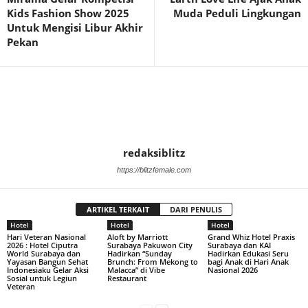
Kids Fashion Show 2025
Muda Peduli Lingkungan
Untuk Mengisi Libur Akhir
Pekan
redaksiblitz
https://blitzfemale.com
ARTIKEL TERKAIT
DARI PENULIS
Hotel
Hotel
Hotel
Hari Veteran Nasional
Aloft by Marriott
Grand Whiz Hotel Praxis
2026 : Hotel Ciputra
Surabaya Pakuwon City
Surabaya dan KAI
World Surabaya dan
Hadirkan “Sunday
Hadirkan Edukasi Seru
Yayasan Bangun Sehat
Brunch: From Mekong to
bagi Anak di Hari Anak
Indonesiaku Gelar Aksi
Malacca” di Vibe
Nasional 2026
Sosial untuk Legiun
Restaurant
Veteran