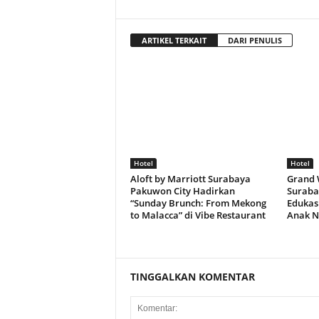
ARTIKEL TERKAIT
DARI PENULIS
Hotel
Hotel
Aloft by Marriott Surabaya
Grand 
Pakuwon City Hadirkan
Suraba
“Sunday Brunch: From Mekong
Edukasi
to Malacca” di Vibe Restaurant
Anak N
TINGGALKAN KOMENTAR