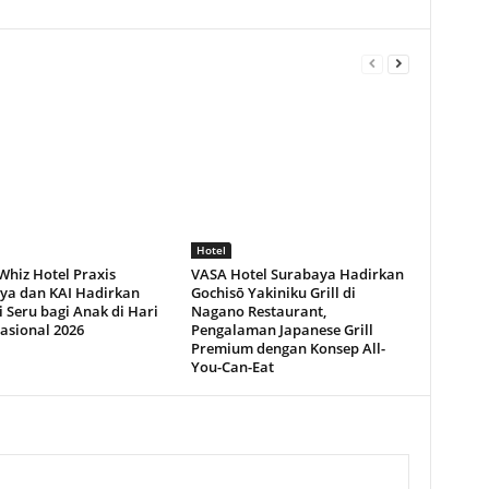
Hotel
Whiz Hotel Praxis
VASA Hotel Surabaya Hadirkan
ya dan KAI Hadirkan
Gochisō Yakiniku Grill di
 Seru bagi Anak di Hari
Nagano Restaurant,
asional 2026
Pengalaman Japanese Grill
Premium dengan Konsep All-
You-Can-Eat