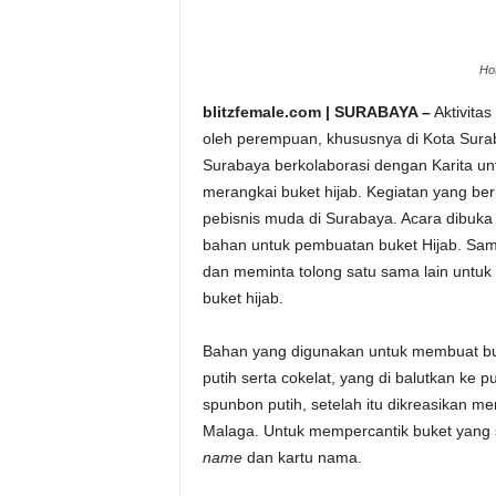
Hot
blitzfemale.com | SURABAYA –
Aktivita
oleh perempuan, khususnya di Kota Su
Surabaya berkolaborasi dengan Karita u
merangkai buket hijab. Kegiatan yang berl
pebisnis muda di Surabaya. Acara dibuka
bahan untuk pembuatan buket Hijab. Samb
dan meminta tolong satu sama lain untu
buket hijab.
Bahan yang digunakan untuk membuat buke
putih serta cokelat, yang di balutkan ke put
spunbon putih, setelah itu dikreasikan m
Malaga. Untuk mempercantik buket yang su
name
dan kartu nama.