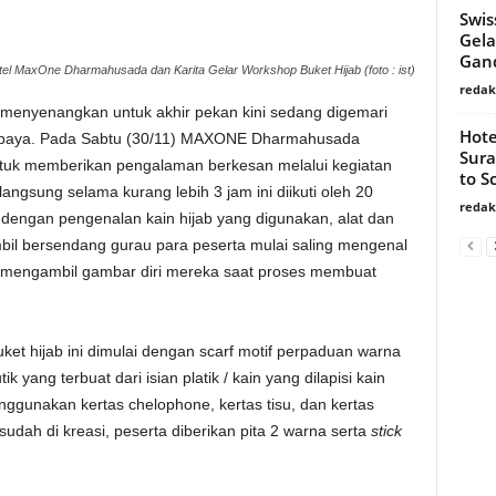
Swis
Gela
Gand
el MaxOne Dharmahusada dan Karita Gelar Workshop Buket Hijab (foto : ist)
redaks
s menyenangkan untuk akhir pekan kini sedang digemari
Hote
rabaya. Pada Sabtu (30/11) MAXONE Dharmahusada
Sura
ntuk memberikan pengalaman berkesan melalui kegiatan
to S
angsung selama kurang lebih 3 jam ini diikuti oleh 20
redaks
 dengan pengenalan kain hijab yang digunakan, alat dan
il bersendang gurau para peserta mulai saling mengenal
k mengambil gambar diri mereka saat proses membuat
t hijab ini dimulai dengan scarf motif perpaduan warna
ik yang terbuat dari isian platik / kain yang dilapisi kain
enggunakan kertas chelophone, kertas tisu, dan kertas
dah di kreasi, peserta diberikan pita 2 warna serta
stick