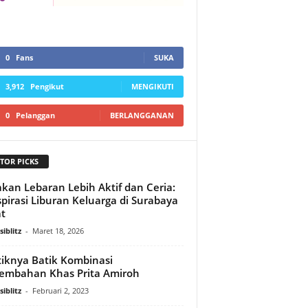
0
Fans
SUKA
3,912
Pengikut
MENGIKUTI
0
Pelanggan
BERLANGGANAN
TOR PICKS
kan Lebaran Lebih Aktif dan Ceria:
spirasi Liburan Keluarga di Surabaya
t
iblitz
-
Maret 18, 2026
iknya Batik Kombinasi
embahan Khas Prita Amiroh
iblitz
-
Februari 2, 2023