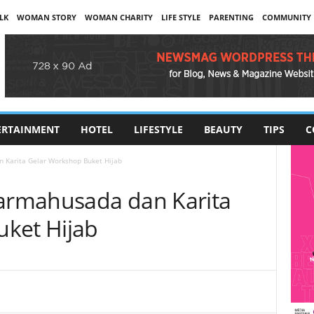
LK
WOMAN STORY
WOMAN CHARITY
LIFE STYLE
PARENTING
COMMUNITY
ERTAINMENT
HOTEL
LIFESTYLE
BEAUTY
TIPS
C
Karita Gelar Workshop Buket Hijab
rmahusada dan Karita
ket Hijab