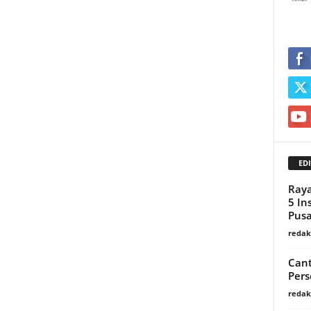
EDI
Raya
5 In
Pusa
redaks
Cant
Pers
redaks