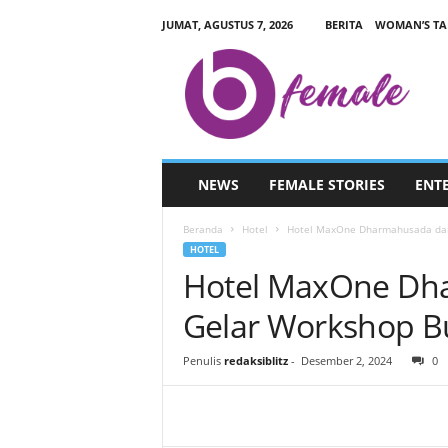
JUMAT, AGUSTUS 7, 2026
BERITA
WOMAN’S TA
B
L
I
T
Z
F
E
NEWS
FEMALE STORIES
ENT
M
A
Beranda
Hotel
Hotel MaxOne Dharmahusada dan 
L
HOTEL
E
Hotel MaxOne Dha
.
C
Gelar Workshop Bu
O
M
Penulis
redaksiblitz
-
Desember 2, 2024
0