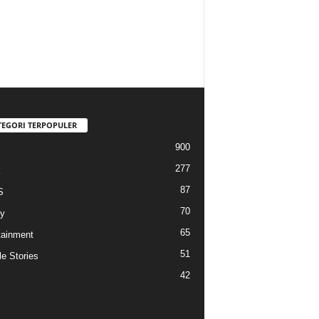
TEGORI TERPOPULER
900
277
87
S
70
y
65
tainment
51
e Stories
42