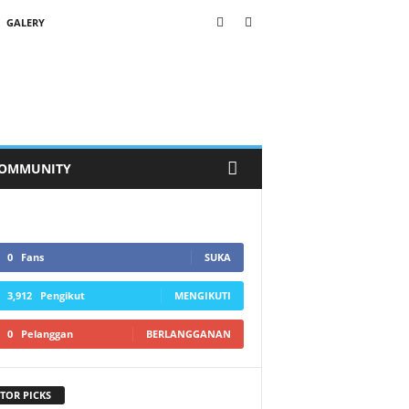
GALERY
OMMUNITY
0
Fans
SUKA
3,912
Pengikut
MENGIKUTI
0
Pelanggan
BERLANGGANAN
TOR PICKS