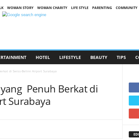
LK
WOMAN STORY
WOMAN CHARITY
LIFE STYLE
PARENTING
COMMUNITY
ERTAINMENT
HOTEL
LIFESTYLE
BEAUTY
TIPS
C
kat di Swiss-Belinn Airport Surabaya
 yang Penuh Berkat di
ort Surabaya
EDI