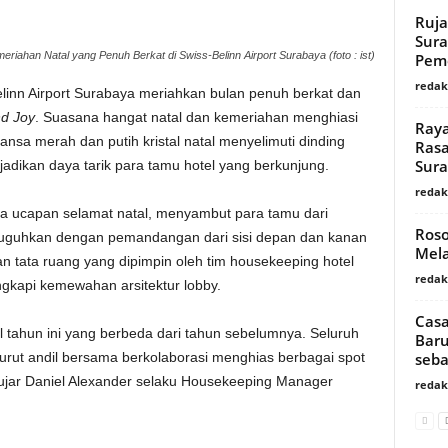
Ruja
Sura
eriahan Natal yang Penuh Berkat di Swiss-Belinn Airport Surabaya (foto : ist)
Peme
redaks
linn Airport Surabaya meriahkan bulan penuh berkat dan
nd Joy
. Suasana hangat natal dan kemeriahan menghiasi
Raya
ansa merah dan putih kristal natal menyelimuti dinding
Rasa
Sur
dikan daya tarik para tamu hotel yang berkunjung.
redaks
ra ucapan selamat natal, menyambut para tamu dari
Roso
suguhkan dengan pemandangan dari sisi depan dan kanan
Mela
an tata ruang yang dipimpin oleh tim housekeeping hotel
redaks
ngkapi kemewahan arsitektur lobby.
Casa
 tahun ini yang berbeda dari tahun sebelumnya. Seluruh
Baru
seba
 turut andil bersama berkolaborasi menghias berbagai spot
” ujar Daniel Alexander selaku Housekeeping Manager
redaks