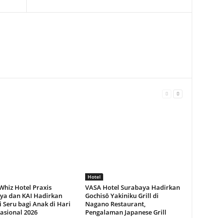
Hotel
Whiz Hotel Praxis
VASA Hotel Surabaya Hadirkan
ya dan KAI Hadirkan
Gochisō Yakiniku Grill di
 Seru bagi Anak di Hari
Nagano Restaurant,
asional 2026
Pengalaman Japanese Grill