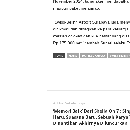
November 2024, tamu akan mendapatkan
maupun paket menginap.
“Swiss-Belinn Airport Surabaya juga meny
dinikmati dan dibagikan ke para keluarg
roasted chicken
dan kue nastar yang dis
Rp 175,000 net,” tambah Sunari selaku Ex
TOPIK
HOTEL
HOTEL SURABAYA
SWISS-BELINN 
Artikel Sebelumnya
‘Memori Baik’ Dari Sheila On 7 : Sin
Haru, Suasana Baru, Sebuah Karya
Dinantikan Akhirnya Diluncurkan