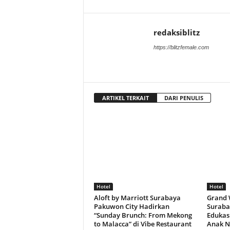
redaksiblitz
https://blitzfemale.com
ARTIKEL TERKAIT
DARI PENULIS
Hotel
Hotel
Aloft by Marriott Surabaya
Grand 
Pakuwon City Hadirkan
Suraba
“Sunday Brunch: From Mekong
Edukasi
to Malacca” di Vibe Restaurant
Anak N