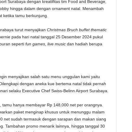
port Surabaya dengan kreatifitas tim Food and Beverage,
n lobby hingga dalam dengan ornament natal. Menambah
t ketika tamu berkunjung.
Surabaya turut menyajikan
Christmas Bruch buffet thematic
 bernie pada hari natal tanggal 25 Desember 2024 pukul
buran seperti
fun games, live music
dan hadiah berupa
ingin menyajikan salah satu menu unggulan kami yaitu
 Dilengkapi dengan aneka kue bertema natal tidak pernah
Sunari selaku Executive Chef Swiss-Belinn Airport Surabaya.
l, tamu hanya membayar Rp 148,000 net per orangnya.
nawarkan paket menginap khusus untuk menunggu malam
,000 net sudah termasuk dengan sarapan dan makan siang
ng. Tambahan promo menarik lainnya, hingga tanggal 30