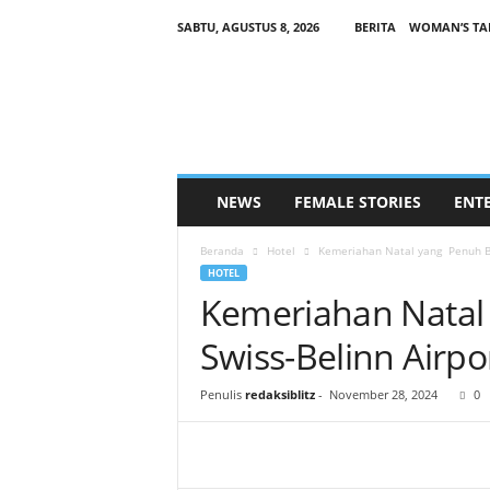
SABTU, AGUSTUS 8, 2026
BERITA
WOMAN’S TA
B
L
I
T
Z
F
E
NEWS
FEMALE STORIES
ENT
M
A
Beranda
Hotel
Kemeriahan Natal yang Penuh Ber
L
HOTEL
E
Kemeriahan Natal
.
C
Swiss-Belinn Airp
O
M
Penulis
redaksiblitz
-
November 28, 2024
0