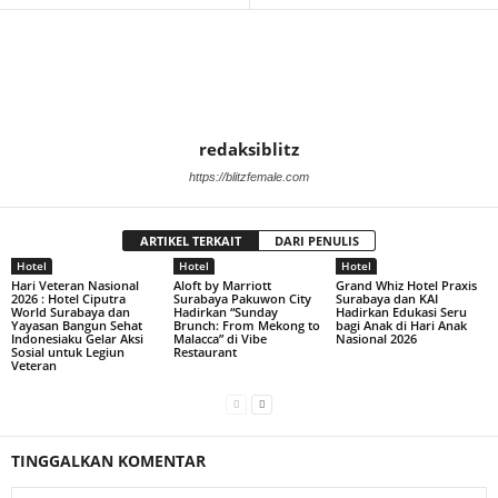
redaksiblitz
https://blitzfemale.com
ARTIKEL TERKAIT
DARI PENULIS
Hotel
Hotel
Hotel
Hari Veteran Nasional
Aloft by Marriott
Grand Whiz Hotel Praxis
2026 : Hotel Ciputra
Surabaya Pakuwon City
Surabaya dan KAI
World Surabaya dan
Hadirkan “Sunday
Hadirkan Edukasi Seru
Yayasan Bangun Sehat
Brunch: From Mekong to
bagi Anak di Hari Anak
Indonesiaku Gelar Aksi
Malacca” di Vibe
Nasional 2026
Sosial untuk Legiun
Restaurant
Veteran
TINGGALKAN KOMENTAR