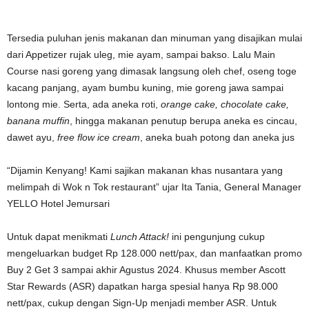
Tersedia puluhan jenis makanan dan minuman yang disajikan mulai
dari Appetizer rujak uleg, mie ayam, sampai bakso. Lalu Main
Course nasi goreng yang dimasak langsung oleh chef, oseng toge
kacang panjang, ayam bumbu kuning, mie goreng jawa sampai
lontong mie. Serta, ada aneka roti,
orange cake, chocolate cake,
banana muffin
, hingga makanan penutup berupa aneka es cincau,
dawet ayu,
free flow ice cream
, aneka buah potong dan aneka jus
“Dijamin Kenyang! Kami sajikan makanan khas nusantara yang
melimpah di Wok n Tok restaurant” ujar Ita Tania, General Manager
YELLO Hotel Jemursari
Untuk dapat menikmati
Lunch Attack!
ini pengunjung cukup
mengeluarkan budget Rp 128.000 nett/pax, dan manfaatkan promo
Buy 2 Get 3 sampai akhir Agustus 2024. Khusus member Ascott
Star Rewards (ASR) dapatkan harga spesial hanya Rp 98.000
nett/pax, cukup dengan Sign-Up menjadi member ASR. Untuk