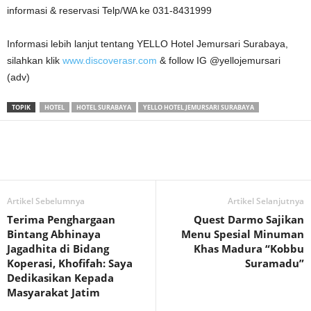
informasi & reservasi Telp/WA ke 031-8431999
Informasi lebih lanjut tentang YELLO Hotel Jemursari Surabaya,
silahkan klik
www.discoverasr.com
& follow IG @yellojemursari
(adv)
TOPIK
HOTEL
HOTEL SURABAYA
YELLO HOTEL JEMURSARI SURABAYA
Artikel Sebelumnya
Artikel Selanjutnya
Terima Penghargaan
Quest Darmo Sajikan
Bintang Abhinaya
Menu Spesial Minuman
Jagadhita di Bidang
Khas Madura “Kobbu
Koperasi, Khofifah: Saya
Suramadu”
Dedikasikan Kepada
Masyarakat Jatim