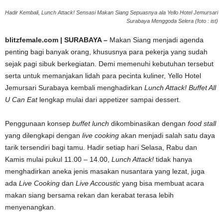
Hadir Kembali, Lunch Attack! Sensasi Makan Siang Sepuasnya ala Yello Hotel Jemursari
Surabaya Menggoda Selera (foto : ist)
blitzfemale.com | SURABAYA –
Makan Siang menjadi agenda
penting bagi banyak orang, khususnya para pekerja yang sudah
sejak pagi sibuk berkegiatan. Demi memenuhi kebutuhan tersebut
serta untuk memanjakan lidah para pecinta kuliner, Yello Hotel
Jemursari Surabaya kembali menghadirkan
Lunch Attack! Buffet All
U Can Eat
lengkap mulai dari appetizer sampai dessert.
Penggunaan konsep
buffet lunch
dikombinasikan dengan
food stall
yang dilengkapi dengan
live cooking
akan menjadi salah satu daya
tarik tersendiri bagi tamu. Hadir setiap hari Selasa, Rabu dan
Kamis mulai pukul 11.00 – 14.00,
Lunch Attack!
tidak hanya
menghadirkan aneka jenis masakan nusantara yang lezat, juga
ada
Live Cooking
dan
Live Accoustic
yang bisa membuat acara
makan siang bersama rekan dan kerabat terasa lebih
menyenangkan.