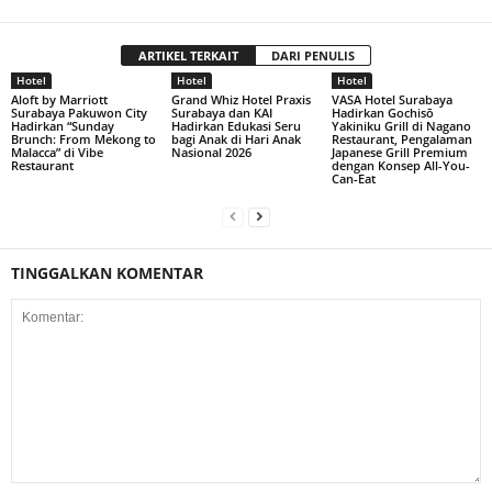
ARTIKEL TERKAIT
DARI PENULIS
Hotel
Hotel
Hotel
Aloft by Marriott
Grand Whiz Hotel Praxis
VASA Hotel Surabaya
Surabaya Pakuwon City
Surabaya dan KAI
Hadirkan Gochisō
Hadirkan “Sunday
Hadirkan Edukasi Seru
Yakiniku Grill di Nagano
Brunch: From Mekong to
bagi Anak di Hari Anak
Restaurant, Pengalaman
Malacca” di Vibe
Nasional 2026
Japanese Grill Premium
Restaurant
dengan Konsep All-You-
Can-Eat
TINGGALKAN KOMENTAR