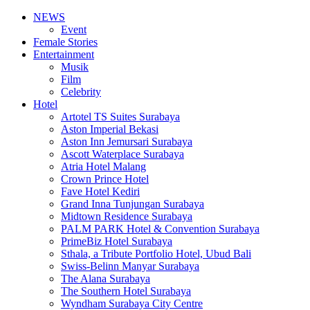
NEWS
Event
Female Stories
Entertainment
Musik
Film
Celebrity
Hotel
Artotel TS Suites Surabaya
Aston Imperial Bekasi
Aston Inn Jemursari Surabaya
Ascott Waterplace Surabaya
Atria Hotel Malang
Crown Prince Hotel
Fave Hotel Kediri
Grand Inna Tunjungan Surabaya
Midtown Residence Surabaya
PALM PARK Hotel & Convention Surabaya
PrimeBiz Hotel Surabaya
Sthala, a Tribute Portfolio Hotel, Ubud Bali
Swiss-Belinn Manyar Surabaya
The Alana Surabaya
The Southern Hotel Surabaya
Wyndham Surabaya City Centre