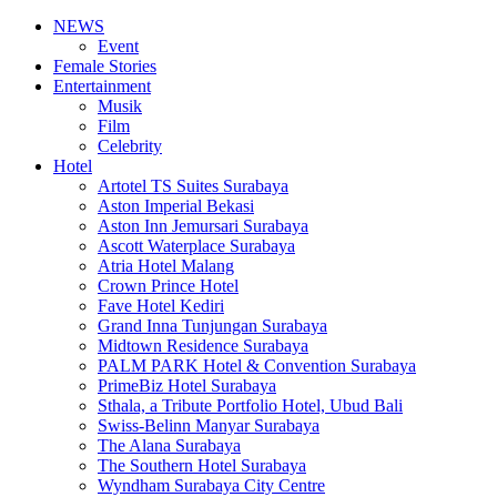
NEWS
Event
Female Stories
Entertainment
Musik
Film
Celebrity
Hotel
Artotel TS Suites Surabaya
Aston Imperial Bekasi
Aston Inn Jemursari Surabaya
Ascott Waterplace Surabaya
Atria Hotel Malang
Crown Prince Hotel
Fave Hotel Kediri
Grand Inna Tunjungan Surabaya
Midtown Residence Surabaya
PALM PARK Hotel & Convention Surabaya
PrimeBiz Hotel Surabaya
Sthala, a Tribute Portfolio Hotel, Ubud Bali
Swiss-Belinn Manyar Surabaya
The Alana Surabaya
The Southern Hotel Surabaya
Wyndham Surabaya City Centre