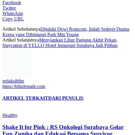
Facebook
Twitter
WhatsApp
Copy URL
Artikel Sebelumnya
Dijuluki Dewi Romcom, Inilah Sederet Drama
Korea yang Dibintangi Park Min Young
Artikel Selanjutnya
Menyiapkan Libur Panjang Akhir Pekan,
Staycation di YELLO Hotel Jemursari Surabaya Jadi Pilihan
redaksiblitz
https://blitzfemale.com
ARTIKEL TERKAIT
DARI PENULIS
Healthy
Shake It for Pink : RS Onkologi Surabaya Gelar
Fun Zumba dan Edukasi Bersama Survivor