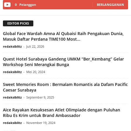
0
Pelanggan
BERLANGGANAN
EDITOR PICKS
Global Face Wardah Amna Al Qubaisi Raih Pengakuan Dunia,
Masuk Daftar Perdana TIME100 Most...
redaksiblitz
-
Juli 22, 2026
Quest Hotel Surabaya Gandeng UMKM “Ber_Kembang” Gelar
Workshop Seni Merangkai Bunga
redaksiblitz
-
Mei 20, 2024
Sweet Memories Room : Bermalam Romantis ala Dafam Pacific
Caesar Surabaya
redaksiblitz
-
September 9, 2025
Aice Rayakan Kesuksesan Atlet Olimpiade dengan Puluhan
Ribu Es Krim untuk Brand Ambassador
redaksiblitz
-
November 19, 2024