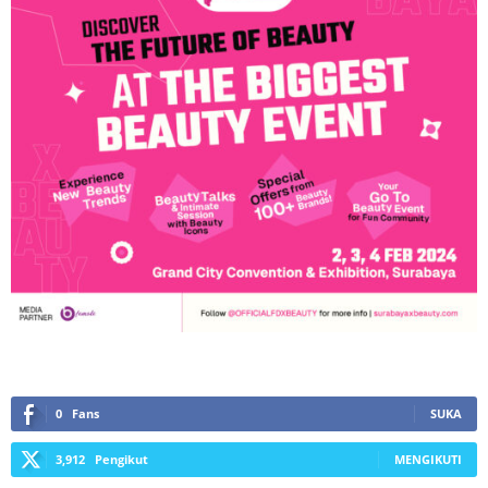
0
Fans
SUKA
3,912
Pengikut
MENGIKUTI