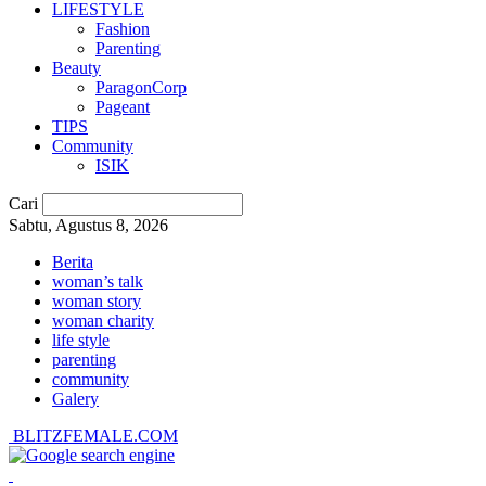
LIFESTYLE
Fashion
Parenting
Beauty
ParagonCorp
Pageant
TIPS
Community
ISIK
Cari
Sabtu, Agustus 8, 2026
Berita
woman’s talk
woman story
woman charity
life style
parenting
community
Galery
BLITZFEMALE.COM