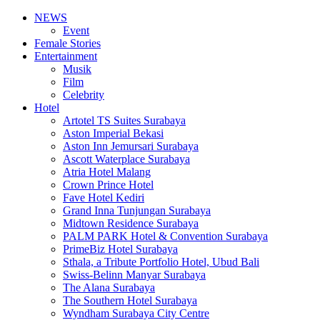
NEWS
Event
Female Stories
Entertainment
Musik
Film
Celebrity
Hotel
Artotel TS Suites Surabaya
Aston Imperial Bekasi
Aston Inn Jemursari Surabaya
Ascott Waterplace Surabaya
Atria Hotel Malang
Crown Prince Hotel
Fave Hotel Kediri
Grand Inna Tunjungan Surabaya
Midtown Residence Surabaya
PALM PARK Hotel & Convention Surabaya
PrimeBiz Hotel Surabaya
Sthala, a Tribute Portfolio Hotel, Ubud Bali
Swiss-Belinn Manyar Surabaya
The Alana Surabaya
The Southern Hotel Surabaya
Wyndham Surabaya City Centre