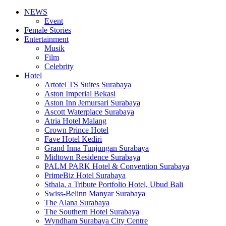
NEWS
Event
Female Stories
Entertainment
Musik
Film
Celebrity
Hotel
Artotel TS Suites Surabaya
Aston Imperial Bekasi
Aston Inn Jemursari Surabaya
Ascott Waterplace Surabaya
Atria Hotel Malang
Crown Prince Hotel
Fave Hotel Kediri
Grand Inna Tunjungan Surabaya
Midtown Residence Surabaya
PALM PARK Hotel & Convention Surabaya
PrimeBiz Hotel Surabaya
Sthala, a Tribute Portfolio Hotel, Ubud Bali
Swiss-Belinn Manyar Surabaya
The Alana Surabaya
The Southern Hotel Surabaya
Wyndham Surabaya City Centre