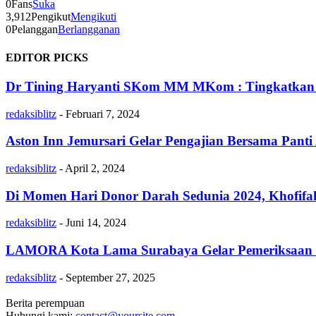
0
Fans
Suka
3,912
Pengikut
Mengikuti
0
Pelanggan
Berlangganan
EDITOR PICKS
Dr Tining Haryanti SKom MM MKom : Tingkatkan Day
redaksiblitz
-
Februari 7, 2024
Aston Inn Jemursari Gelar Pengajian Bersama Pan
redaksiblitz
-
April 2, 2024
Di Momen Hari Donor Darah Sedunia 2024, Khofifah
redaksiblitz
-
Juni 14, 2024
LAMORA Kota Lama Surabaya Gelar Pemeriksaan Ke
redaksiblitz
-
September 27, 2025
Berita perempuan
Hubungi kami:
contact@yoursite.com