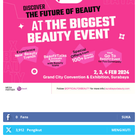
0
Fans
SUKA
3,912
Pengikut
MENGIKUTI