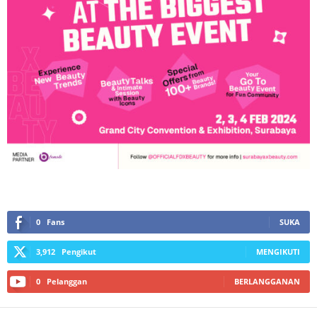
0
Fans
SUKA
3,912
Pengikut
MENGIKUTI
0
Pelanggan
BERLANGGANAN